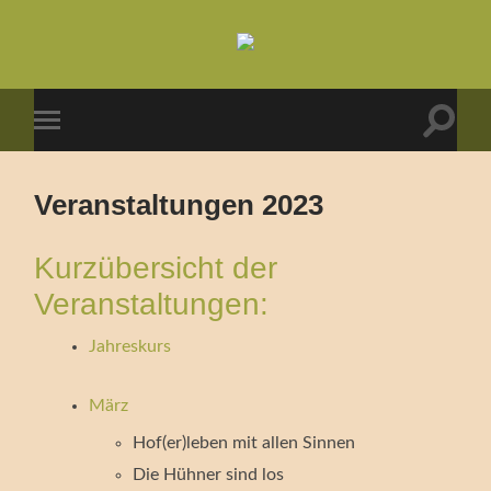
Natur-
und
Bauernhofpädagogik
Suchfe
Mobile-
ein-/a
Menü
ein-/ausblenden
Veranstaltungen 2023
Kurzübersicht der
Veranstaltungen:
Jahreskurs
März
Hof(er)leben mit allen Sinnen
Die Hühner sind los